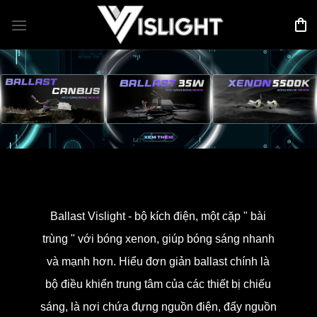
Bỏ
qua
nội
dung
Ballast Vislight - bộ kích điện, một cặp " bài
trùng " với bóng xenon, giúp bóng sáng nhanh
và mạnh hơn. Hiểu đơn giản ballast chính là
bộ điều khiển trung tâm của các thiết bị chiếu
sáng, là nơi chứa đựng nguồn điện, đẩy nguồn