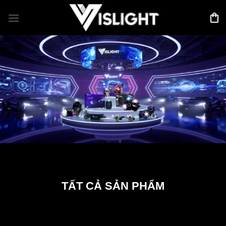
Bỏ
qua
nội
dung
TẤT CẢ SẢN PHẨM