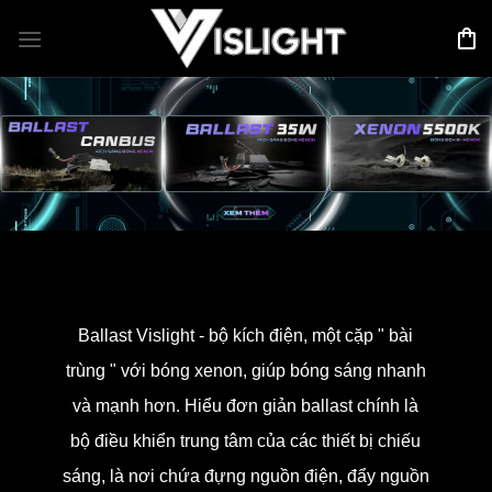
Bỏ
qua
nội
dung
Ballast Vislight - bộ kích điện, một cặp " bài
trùng " với bóng xenon, giúp bóng sáng nhanh
và mạnh hơn. Hiểu đơn giản ballast chính là
bộ điều khiển trung tâm của các thiết bị chiếu
sáng, là nơi chứa đựng nguồn điện, đẩy nguồn