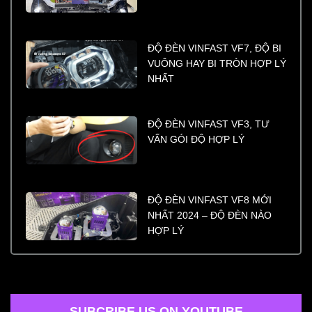
ĐỘ ĐÈN VINFAST VF7, ĐỘ BI
VUÔNG HAY BI TRÒN HỢP LÝ
NHẤT
ĐỘ ĐÈN VINFAST VF3, TƯ
VẤN GÓI ĐỘ HỢP LÝ
ĐỘ ĐÈN VINFAST VF8 MỚI
NHẤT 2024 – ĐỘ ĐÈN NÀO
HỢP LÝ
SUBCRIBE US ON YOUTUBE