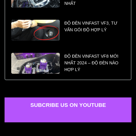
NHẤT
ĐỘ ĐÈN VINFAST VF3, TƯ
VẤN GÓI ĐỘ HỢP LÝ
ĐỘ ĐÈN VINFAST VF8 MỚI
NHẤT 2024 – ĐỘ ĐÈN NÀO
HỢP LÝ
SUBCRIBE US ON YOUTUBE