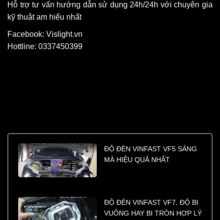
Hỗ trợ tư vấn hướng dẫn sử dụng 24h/24h với chuyên gia
kỹ thuật am hiểu nhất
Facebook: Vislight.vn
Hottline: 0337450399
ĐỘ ĐÈN VINFAST VF5 SÁNG
MÀ HIỆU QUẢ NHẤT
ĐỘ ĐÈN VINFAST VF7, ĐỘ BI
VUÔNG HAY BI TRÒN HỢP LÝ