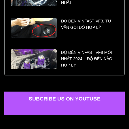
NHẤT
ĐỘ ĐÈN VINFAST VF3, TƯ
VẤN GÓI ĐỘ HỢP LÝ
ĐỘ ĐÈN VINFAST VF8 MỚI
NHẤT 2024 – ĐỘ ĐÈN NÀO
HỢP LÝ
SUBCRIBE US ON YOUTUBE