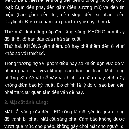
Về cơ bản, thiết kế hệ thống đèn trên ô tô ông thường có 3
loại: Cụm đèn pha, đèn gầm (đèn sương mù) và đèn tín
hiệu (bao gồm đèn lùi, đèn stop, đèn xi nhan, đèn
Daylight). Điều mà bạn cần phải lưu ý ở đây chính là:
Thứ nhất, khi nâng cấp đèn tăng sáng, KHÔNG nên thay
đổi thiết kế ban đầu của nhà sản xuất.
Thứ hai, KHÔNG gắn thêm, độ hay chế thêm đèn ở vị trí
khác so với thiết kế.
Trong trường hợp vi phạm điều này sẽ khiến bạn vừa dễ vi
phạm pháp luật vừa không đảm bảo an toàn. Một trong
những vấn đề rất dễ xảy ra chính là chập cháy vì đi dây
không đảm bảo kỹ thuật. Đó chính là lý do vì sao bạn cần
phải thực sự quan tâm đến vấn đề này.
3. Mặt cắt ánh sáng:
Mặt cắt sáng của đèn LED cũng là một yếu tố quan trọng
để tránh bị phạt. Mặt cắt sáng phải đảm bảo không được
vượt quá mức cho phép, không gây chói mắt cho người đi