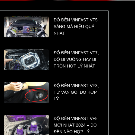
ĐỘ ĐÈN VINFAST VF5
SÁNG MÀ HIỆU QUẢ
NHẤT
ĐỘ ĐÈN VINFAST VF7,
ĐỘ BI VUÔNG HAY BI
TRÒN HỢP LÝ NHẤT
ĐỘ ĐÈN VINFAST VF3,
TƯ VẤN GÓI ĐỘ HỢP
LÝ
ĐỘ ĐÈN VINFAST VF8
MỚI NHẤT 2024 – ĐỘ
ĐÈN NÀO HỢP LÝ