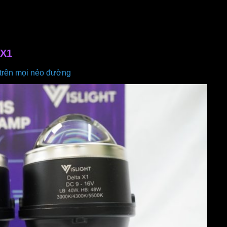
 X1
n trên mọi nẻo đường