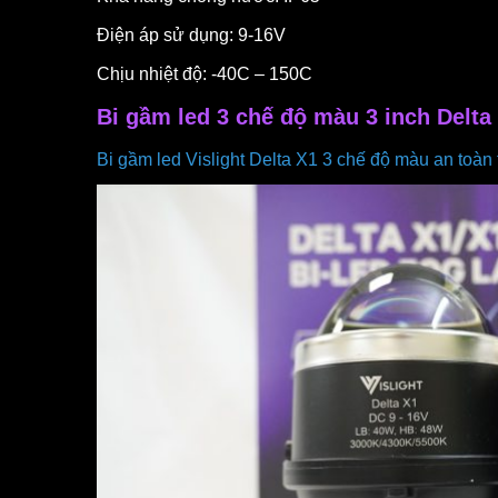
Điện áp sử dụng: 9-16V
Chịu nhiệt độ: -40C – 150C
Bi gầm led 3 chế độ màu 3 inch Delta
Bi gầm led Vislight Delta X1 3 chế độ màu an toà