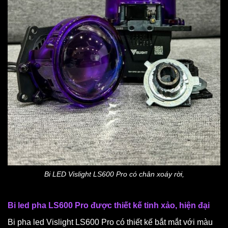
Bi LED Vislight LS600 Pro có chân xoáy rời,
Bi led pha LS600 Pro được thiết kế tinh xảo, hiện đại
Bi pha led Vislight LS600 Pro có thiết kế bắt mắt với màu