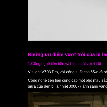
Những ưu điểm vượt trội của bi le
1.Công nghệ tiên tiến và hiệu suất vượt trội
Vislight VZ03 Pro, với công suất cos 65w và 
Công nghệ tiên tiến cung cấp một phổ màu sắc
giữa của đèn bi là nhiệt 3000k ( ánh sáng vàn