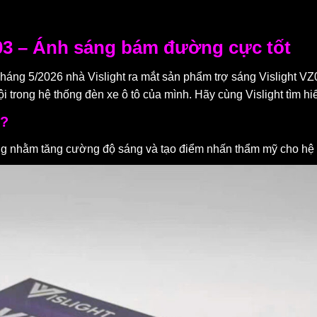
VZ03 – Ánh sáng bám đường cực tốt
Tháng 5/2026 nhà Vislight ra mắt sản phẩm trợ sáng Vislight VZ
ội trong hệ thống đèn xe ô tô của mình. Hãy cùng Vislight tìm hi
ì?
g nhằm tăng cường độ sáng và tạo điểm nhấn thẩm mỹ cho hệ t