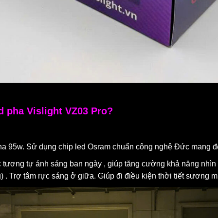
d pha Vislight VZ03 Pro?
pha 95w. Sử dụng chip led Osram chuẩn công nghệ Đức mang đến
 tương tự ánh sáng ban ngày , giúp tăng cường khả năng nhìn 
g) . Trợ tâm rực sáng ở giữa. Giúp đi điều kiện thời tiết sươn