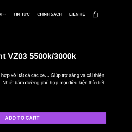
M
TIN TỨC
CHÍNH SÁCH
LIÊN HỆ
ht VZ03 5500k/3000k
 hợp với tất cả các xe… Giúp trợ sáng và cải thiện
u. Nhiệt bám đường phù hợp mọi điều kiện thời tiết
3000k quantity
ADD TO CART