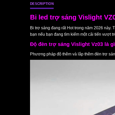
DESCRIPTION
Bi led trợ sáng Vislight 
Bi trợ sáng đang rất Hot trong năm 2026 này. 
bạn nếu bạn đang tìm kiếm một cải tiến vượt tr
Độ đèn trợ sáng Vislight Vz03 là g
Phương pháp độ thêm và lắp thêm đèn trợ sán