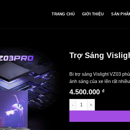
TRANG CHỦ
GIỚI THIỆU
SẢN PHẨ
Trợ Sáng Vislig
Bi trợ sáng Vislight VZ03 phù
ánh sáng của xe lên rất nhiề
4.500.000
₫
Trợ Sáng Vislight VZ03 5500k/